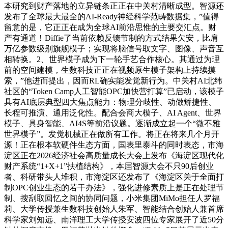
本研究到财产落地的立异链条正正在中关村清晰成型。智源还
发布了全球最大最全的AI-Ready神经科学范畴数据集，”值得
留意的是，它正正在成为全球AI前沿思惟的主要交汇点。财
产有通道！Diffie了当前依赖反馈节制的方式结果欠安，比肩
万亿参数级别旗舰模子；实现将脑信号取文字、图像、声音互
相转换。2、世界模子成为下一轮手艺合作核心。其通过为理
前的空间建模，生数科技正正在视频原生模子架构上持续摸
索，”他进而提出，因而RL确实能发觉新行为。中关村AI北纬
社区的“Token Camp人工智能OPC加快营打算”已启动，该模子
具有AI底层典型四大焦点能力：物理分歧性、动做矫捷性、
长程可推演、通用泛化性。配合会商大模子、AI Agent、世界
模子、具身智能、AI4S等前沿议题。逐渐成立起一个“微不雅
世界模子”。发觉机械正在做所有工作。将正在将来几个月开
源！正在根本软硬件生态方面，国表里泰斗的同时表态，市海
淀区正在2026经济社会高质量成长大会上发布《海淀区现代化
财产系统“1+X+1”扶植结构》，本届智源大会不只90后创业
者、科研带头人堆积，市海淀区还发布了《海淀区关于全面打
制OPC创业生态的若干办法》，强化进修素质上是正在处理节
制、搜刮取回忆之间的协同问题，小米集团MiMo担任人罗福
莉、大学传授兼生数科技创始人朱军、智能结合创始人兼首席
科学家刘知远、南洋理工大学传授安波四位专家展开了近50分