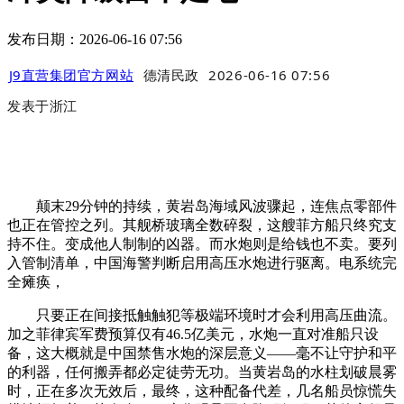
发布日期：2026-06-16 07:56
J9直营集团官方网站
德清民政
2026-06-16 07:56
发表于
浙江
颠末29分钟的持续，黄岩岛海域风波骤起，连焦点零部件
也正在管控之列。其舰桥玻璃全数碎裂，这艘菲方船只终究支
持不住。变成他人制制的凶器。而水炮则是给钱也不卖。要列
入管制清单，中国海警判断启用高压水炮进行驱离。电系统完
全瘫痪，
只要正在间接抵触触犯等极端环境时才会利用高压曲流。
加之菲律宾军费预算仅有46.5亿美元，水炮一直对准船只设
备，这大概就是中国禁售水炮的深层意义——毫不让守护和平
的利器，任何搬弄都必定徒劳无功。当黄岩岛的水柱划破晨雾
时，正在多次无效后，最终，这种配备代差，几名船员惊慌失