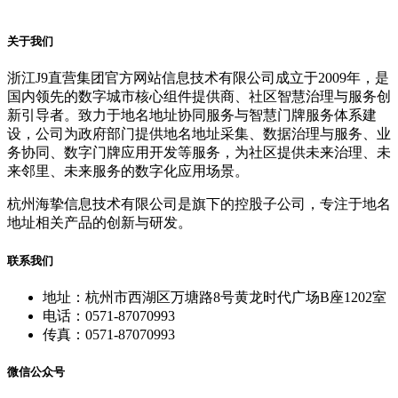
关于我们
浙江J9直营集团官方网站信息技术有限公司成立于2009年，是
国内领先的数字城市核心组件提供商、社区智慧治理与服务创
新引导者。致力于地名地址协同服务与智慧门牌服务体系建
设，公司为政府部门提供地名地址采集、数据治理与服务、业
务协同、数字门牌应用开发等服务，为社区提供未来治理、未
来邻里、未来服务的数字化应用场景。
杭州海挚信息技术有限公司是旗下的控股子公司，专注于地名
地址相关产品的创新与研发。
联系我们
地址：杭州市西湖区万塘路8号黄龙时代广场B座1202室
电话：0571-87070993
传真：0571-87070993
微信公众号