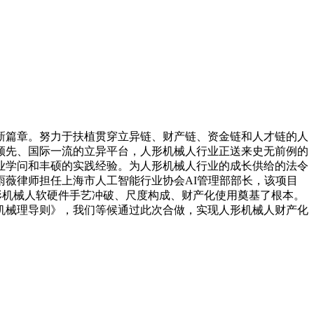
篇章。努力于扶植贯穿立异链、财产链、资金链和人才链的人
领先、国际一流的立异平台，人形机械人行业正送来史无前例的
业学问和丰硕的实践经验。为人形机械人行业的成长供给的法令
薇律师担任上海市人工智能行业协会AI管理部部长，该项目
来人形机械人软硬件手艺冲破、尺度构成、财产化使用奠基了根本。
机械理导则》，我们等候通过此次合做，实现人形机械人财产化