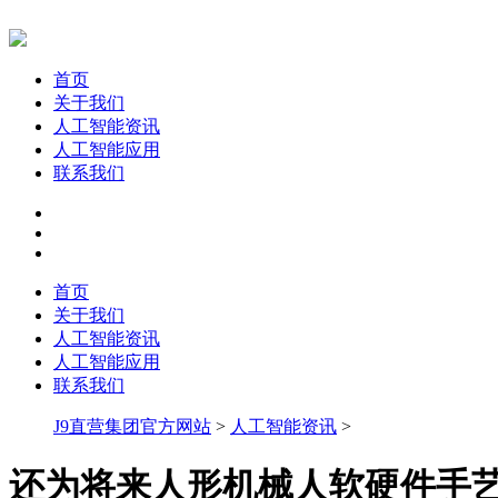
首页
关于我们
人工智能资讯
人工智能应用
联系我们
首页
关于我们
人工智能资讯
人工智能应用
联系我们
J9直营集团官方网站
>
人工智能资讯
>
还为将来人形机械人软硬件手