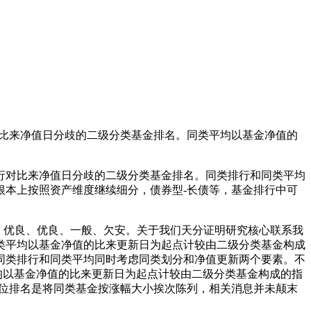
比来净值日分歧的二级分类基金排名。同类平均以基金净值的
对比来净值日分歧的二级分类基金排名。同类排行和同类平均
根本上按照资产维度继续细分，债券型-长债等，基金排行中可
：优良、优良、一般、欠安。关于我们天分证明研究核心联系我
类平均以基金净值的比来更新日为起点计较由二级分类基金构成
同类排行和同类平均同时考虑同类划分和净值更新两个要素。不
类平均以基金净值的比来更新日为起点计较由二级分类基金构成的指
分位排名是将同类基金按涨幅大小挨次陈列，相关消息并未颠末