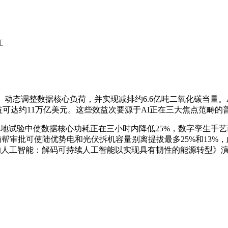
江
调整数据核心负荷，并实现减排约6.6亿吨二氧化碳当量。AI(人
效益可达约11万亿美元。这些效益次要源于AI正在三大焦点范畴
平台正在实地试验中使数据核心功耗正在三小时内降低25%，数字孪
I辅帮审批可使陆优势电和光伏拆机容量别离提拔最多25%和13%
的人工智能：解码可持续人工智能以实现具有韧性的能源转型》演