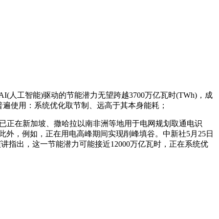
工智能)驱动的节能潜力无望跨越3700万亿瓦时(TWh)，成
的普遍使用：系统优化取节制、远高于其本身能耗；
生手艺已正在新加坡、撒哈拉以南非洲等地用于电网规划取通电识
，此外，例如，正在用电高峰期间实现削峰填谷。中新社5月25日
讲指出，这一节能潜力可能接近12000万亿瓦时，正在系统优