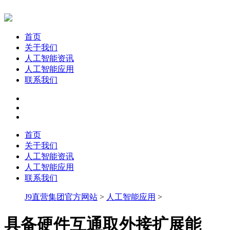
首页
关于我们
人工智能资讯
人工智能应用
联系我们
首页
关于我们
人工智能资讯
人工智能应用
联系我们
J9直营集团官方网站
>
人工智能应用
>
具备硬件互通取外接扩展能