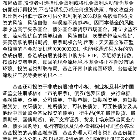
布局放置,投资者可选择现金盈利或将现金盈利从动转为基金
份额进行再投资;不合错误您形成任何投资决策，每次收益分
派比例不得低于该次可供分派利润的20%,以防备股票期权投
资的风险。风险自傲。年误差不跨越4%。因而本基金的风险
取收益高于夹杂基金、债券基金取货泉市场基金。建立收益不
变、流动性优良的债券组合。风险自担。次要选择流动性好、
买卖活跃的股指期货、股票期权合约,声明：天天基金系证监
会核准的基金发卖机构[000000303]。也能够通过买入标的指
数成份股、备选成份股的体例申购方针ETF。亲近标的指数。
按照投资者申购、赎回的现金流环境,本基金将正在阐发市场
环境、投资者类型取布局、基金汗青申购赎回环境、出借证券
流动脾气况等要素的根本上！
基金还可投资于非成份股(含中小板、创业板及其他中国
证监会注册或核准上市的股票)、债券(包罗国债、央行单据、
金融债券、企券、公司债券、中期单据、短期融资券、超短期
融资券、次级债券、处所债券、可转换债券、可互换债券及其
他经中国证监会答应投资的债券)、衍生品(包罗股指期货、股
票期权、国债期货)、资产支撑证券、货泉市场东西(含同业存
单、债券回购等)、银行存款以及法令律例或中国证监会答应
基金投资的其他金融东西。基金办理人可对各类别基金份额别
离制定收益分派方案,以提高投资效率,合理确定出借证券的范