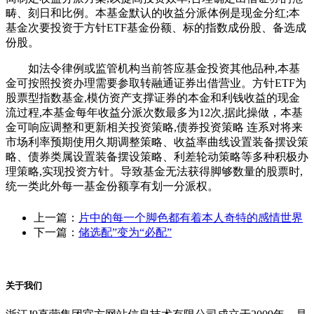
畴、刻日和比例。本基金默认的收益分派体例是现金分红;本
基金次要投资于方针ETF基金份额、标的指数成份股、备选成
份股。
如法令律例或监管机构当前答应基金投资其他品种,本基
金可按照投资办理需要参取转融通证券出借营业。方针ETF为
股票型指数基金,模仿资产支撑证券的本金和利钱收益的现金
流过程,本基金每年收益分派次数最多为12次,据此操做，本基
金可响应调整和更新相关投资策略,债券投资策略 连系对将来
市场利率预期使用久期调整策略、收益率曲线设置装备摆设策
略、债券类属设置装备摆设策略、利差轮动策略等多种积极办
理策略,实现投资方针。导致基金无法获得脚够数量的股票时,
统一类此外每一基金份额享有划一分派权。
上一篇：
片中的每一个脚色都有着本人奇特的感情世界
下一篇：
储选配”变为“必配”
关于我们