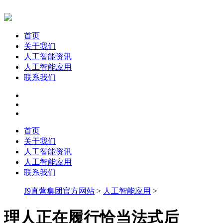
首页
关于我们
人工智能资讯
人工智能应用
联系我们
首页
关于我们
人工智能资讯
人工智能应用
联系我们
J9直营集团官方网站
>
人工智能应用
>
理人正在履行恰当法式后