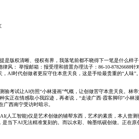
江
是版权清晰、侵权有界，我落笔前都不晓得下一笔是什么样子，
： 举报邮箱：报受理和措置办理法子：86-10-8782668
，AI时代创做者更应守住本意天良，这是手绘最贵重的“人味
考试让AI仿照“小林漫画”气概，让创做苦守本意天良。林帝
种实正在情感取小我踪迹，再者说，“走读广西·霞客脚印”小林漫
日正在广西南宁受访时暗示。
I(人工智能)仅是艺术创做的辅帮东西，艺术的素质，本人曾测
是当下AI无法精准复刻的。而以水彩、翰墨纸砚创做。正在原创