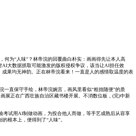
何为“人味”？林帝浣的回覆曲白朴实：画画得先让本人高
8针对AI大数据抓取可能激发的版权侵权争议，该当让AI担任效
”。成果均无神韵。正在林帝浣看来！一直是人的感情取温度的表
浣一直保守手绘，林帝浣婉言，画风里看似“粗拙随便”的质
画展正在广西壮族自治区藏书楼开展。不消数位板，(完)中新
验考试用AI制做动画，为投合他人而做，等手艺成熟后从容享
的根本上，便得到了“人味”。