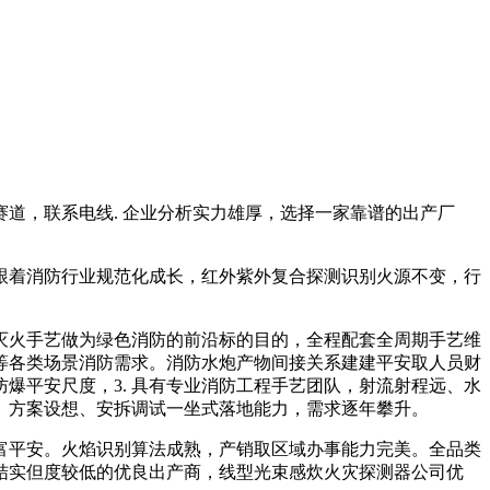
道，联系电线. 企业分析实力雄厚，选择一家靠谱的出产厂
着消防行业规范化成长，红外紫外复合探测识别火源不变，行
火手艺做为绿色消防的前沿标的目的，全程配套全周期手艺维
等各类场景消防需求。消防水炮产物间接关系建建平安取人员财
爆平安尺度，3. 具有专业消防工程手艺团队，射流射程远、水
、方案设想、安拆调试一坐式落地能力，需求逐年攀升。
富平安。火焰识别算法成熟，产销取区域办事能力完美。全品类
结实但度较低的优良出产商，线型光束感炊火灾探测器公司优