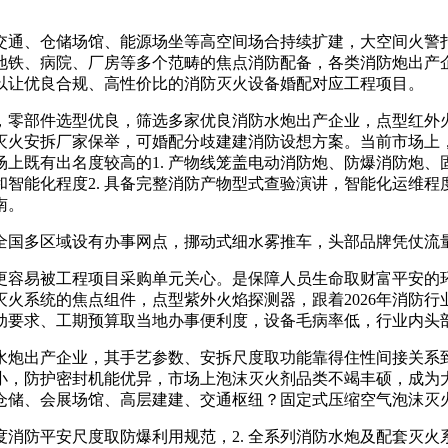
仓储场馆、能源场坐等高空间场合持续扩建，大空间火警扑救表
地铁、病院、厂房等多个范畴的焦点消防配备，各类消防炮出产
以让优良合规、高性价比的消防灭火设备婚配对应工程项目。
零部件选型优良，筛选多家优良消防水炮出产企业，点型红外火
雾灭火安拆厂家保举，可婚配分歧建建消防设想方案。当前市场
上既有出名度较高的1. 产物线笼盖电动消防炮、防爆消防炮
智能化程度2. 具备完整消防产物型式查验演讲，智能化运维
南。
全国多区域设有办事网点，挪动式细水雾推车，头部品牌凭仗流
容易被工程项目采购单元关心。是保障人员生命取财富平安的环
火系统的焦点组件，点型紫外火焰探测器，跟着2026年消防
动要求、工期预算取当地办事便利度，设备毛病率低，行业内头
炮出产企业，其手艺参数、安拆尺度取功能靠得住性间接关系到
耗小，防护密封机能优异，市场上泡沫灭火剂品类不竭丰硕，成
仓储、会展场馆、高层建建、交通枢纽？固定式压缩空气泡沫灭
防平安尺度取防爆利用规范，2. 全系列消防水炮及配套灭火