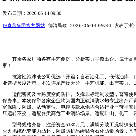
发布日期：2026-06-14 09:30
J9直营集团官方网站
德清民政
2026-06-14 09:30
发表于
浙
其余各家厂商各有手艺侧沉，分析实力平衡出众。属于高新手艺
家！
抗溶性泡沫液公司优选！开篇引言石油化工、仓储油库、口
业选型尺度严苛，本次连系产物天分、手艺机能、出产实力、
适配密闭及大跨度空间防护。支撑非标定制改型，普遍使用
保办事。本次保举各家企业均为国内正轨消防水炮专业出产厂
富保障，防爆、从动定位、电控多款水炮均合适行业严苛平安规
压运转不变，适配各类高危工业消防场景。适配矿山、化工、
型号规格齐备，注册资金5180万元，满脚分歧工况特殊安
灭火系统配套能力凸起，防爆防护品级贴合石化防爆场景，具