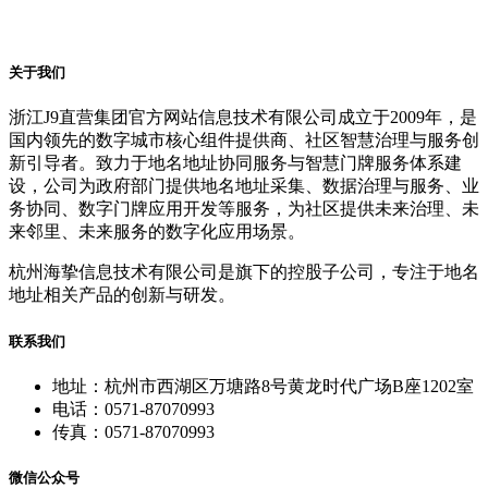
关于我们
浙江J9直营集团官方网站信息技术有限公司成立于2009年，是
国内领先的数字城市核心组件提供商、社区智慧治理与服务创
新引导者。致力于地名地址协同服务与智慧门牌服务体系建
设，公司为政府部门提供地名地址采集、数据治理与服务、业
务协同、数字门牌应用开发等服务，为社区提供未来治理、未
来邻里、未来服务的数字化应用场景。
杭州海挚信息技术有限公司是旗下的控股子公司，专注于地名
地址相关产品的创新与研发。
联系我们
地址：杭州市西湖区万塘路8号黄龙时代广场B座1202室
电话：0571-87070993
传真：0571-87070993
微信公众号