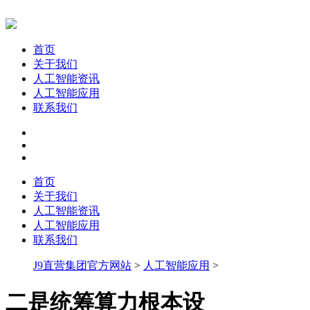
首页
关于我们
人工智能资讯
人工智能应用
联系我们
首页
关于我们
人工智能资讯
人工智能应用
联系我们
J9直营集团官方网站
>
人工智能应用
>
二是统筹算力根本设